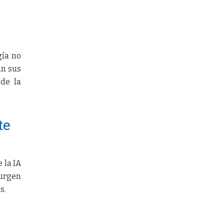
gía no
ún sus
 de la
te
 la IA
surgen
s.