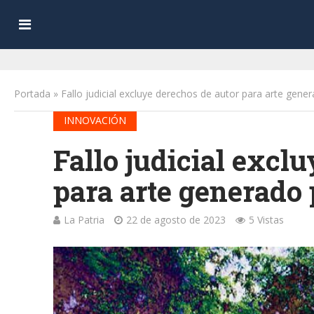
Portada
»
Fallo judicial excluye derechos de autor para arte gene
INNOVACIÓN
Fallo judicial excl
para arte generado 
La Patria
22 de agosto de 2023
5 Vistas