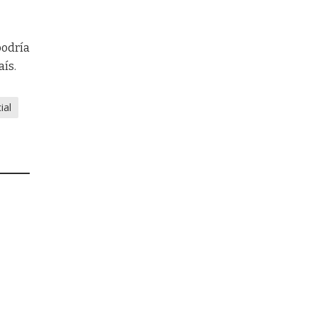
podría
aís.
ial