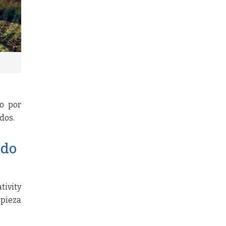
do por
idos.
ado
tivity
 pieza