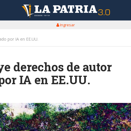
Ingresar
rado por IA en EE.UU.
uye derechos de autor
por IA en EE.UU.