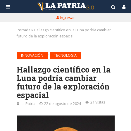
Ingresar
Portada
»
Hallazgo científico en la Luna podría cambiar
futuro de la exploración espacial
•
INNOVACIÓN
TECNOLOGÍA
Hallazgo científico en la
Luna podría cambiar
futuro de la exploración
espacial
21 Vistas
La Patria
22 de agosto de 2024