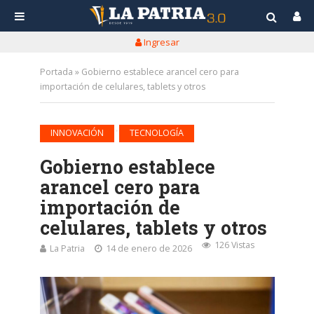
Ingresar
Portada
»
Gobierno establece arancel cero para
importación de celulares, tablets y otros
•
INNOVACIÓN
TECNOLOGÍA
Gobierno establece
arancel cero para
importación de
celulares, tablets y otros
126 Vistas
La Patria
14 de enero de 2026