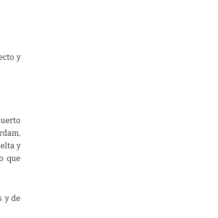
ecto y
puerto
erdam,
elta y
do que
s y de