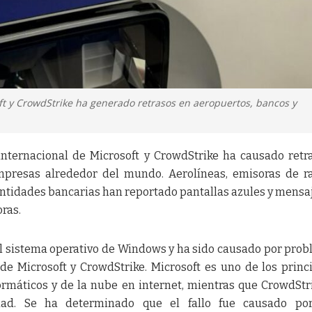
oft y CrowdStrike ha generado retrasos en aeropuertos, bancos y
 internacional de Microsoft y CrowdStrike ha causado retr
resas alrededor del mundo. Aerolíneas, emisoras de ra
entidades bancarias han reportado pantallas azules y mensa
oras.
 el sistema operativo de Windows y ha sido causado por pro
e Microsoft y CrowdStrike. Microsoft es uno de los princ
ormáticos y de la nube en internet, mientras que CrowdStr
idad. Se ha determinado que el fallo fue causado po