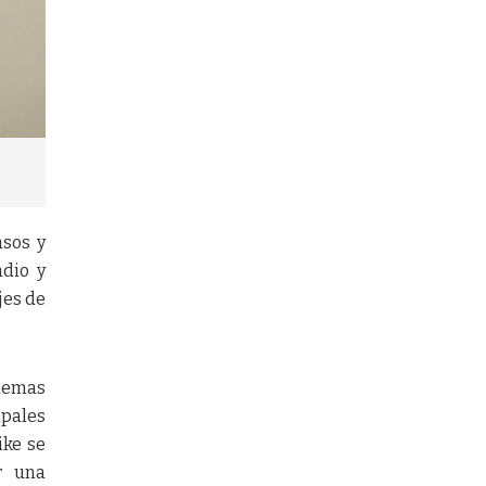
asos y
dio y
jes de
blemas
ipales
ike se
r una