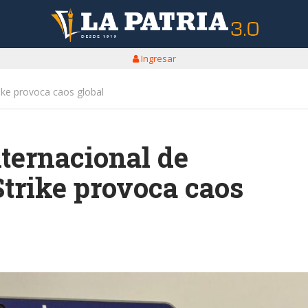
Ingresar
rike provoca caos global
nternacional de
trike provoca caos