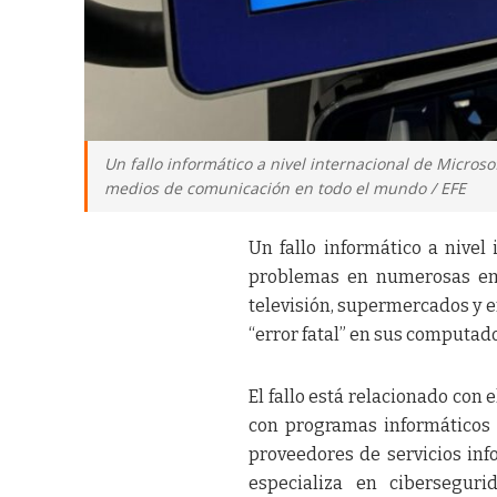
Un fallo informático a nivel internacional de Micros
medios de comunicación en todo el mundo / EFE
Un fallo informático a nivel
problemas en numerosas emp
televisión, supermercados y 
“error fatal” en sus computad
El fallo está relacionado con
con programas informáticos d
proveedores de servicios inf
especializa en cibersegur