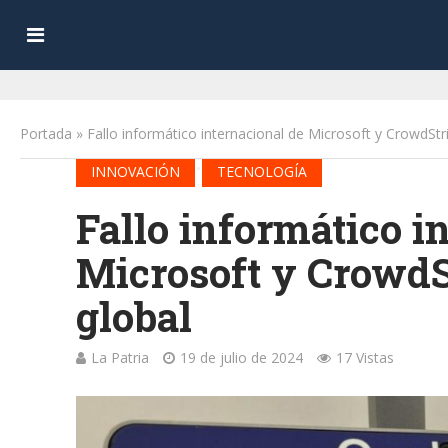
Portada
»
Fallo informático internacional de Microsoft y CrowdSt
•
INNOVACIÓN
TECNOLOGÍA
Fallo informático i
Microsoft y CrowdS
global
La Patria
19 de julio de 2024
17 Vistas