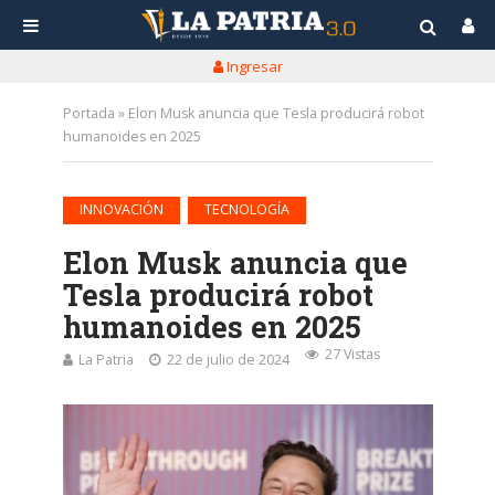
Ingresar
Portada
»
Elon Musk anuncia que Tesla producirá robot
humanoides en 2025
•
INNOVACIÓN
TECNOLOGÍA
Elon Musk anuncia que
Tesla producirá robot
humanoides en 2025
27 Vistas
La Patria
22 de julio de 2024