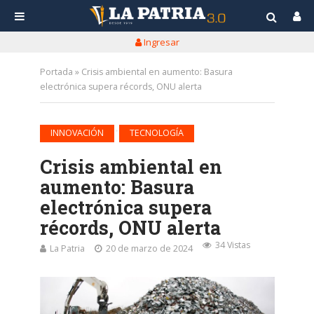
Ingresar
Portada
»
Crisis ambiental en aumento: Basura
electrónica supera récords, ONU alerta
•
INNOVACIÓN
TECNOLOGÍA
Crisis ambiental en
aumento: Basura
electrónica supera
récords, ONU alerta
34 Vistas
La Patria
20 de marzo de 2024