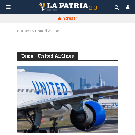
Ingresar
Portada
»
United Airlines
Tema - United Airlines