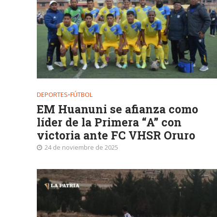
DEPORTES
•
FÚTBOL
EM Huanuni se afianza como
líder de la Primera “A” con
victoria ante FC VHSR Oruro
24 de noviembre de 2025