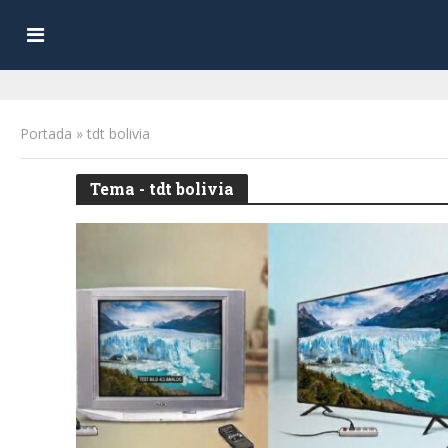
Portada
»
tdt bolivia
Tema - tdt bolivia