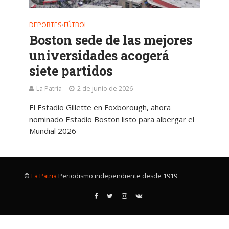
DEPORTES
FÚTBOL
•
Boston sede de las mejores
universidades acogerá
siete partidos
La Patria
2 de junio de 2026
El Estadio Gillette en Foxborough, ahora
nominado Estadio Boston listo para albergar el
Mundial 2026
©
La Patria
Periodismo independiente desde 1919