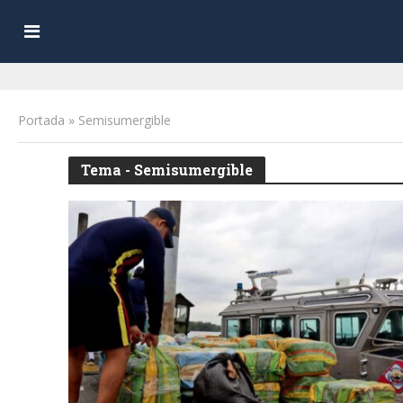
Portada
»
Semisumergible
Tema - Semisumergible