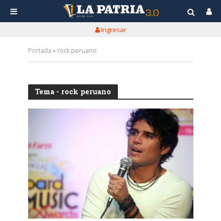
Ingresar
Portada
»
rock peruano
Tema - rock peruano