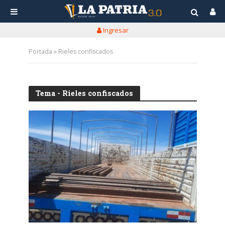
Ingresar
Portada
»
Rieles confiscados
Tema - Rieles confiscados