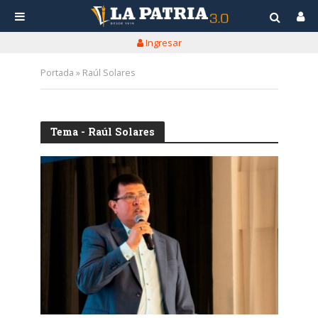
Ingresar
Portada
»
Raúl Solares
Tema - Raúl Solares