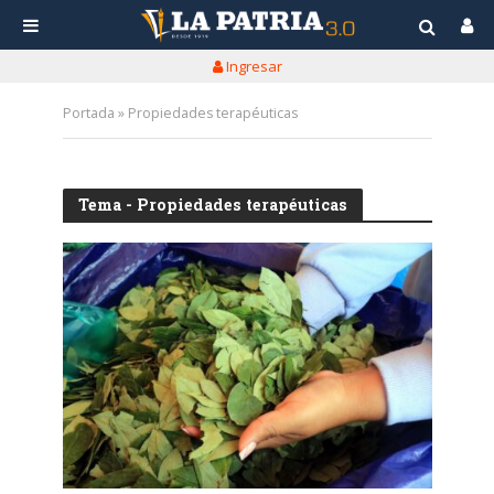
Ingresar
Portada
»
Propiedades terapéuticas
Tema - Propiedades terapéuticas