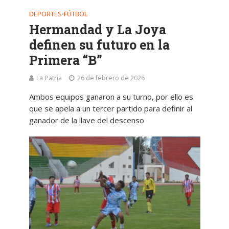
DEPORTES
FÚTBOL
•
Hermandad y La Joya
definen su futuro en la
Primera “B”
La Patria
26 de febrero de 2026
Ambos equipos ganaron a su turno, por ello es
que se apela a un tercer partido para definir al
ganador de la llave del descenso