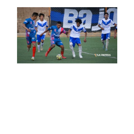
DEPORTES
•
FÚTBOL
Primera “B”: Universidad
derrota a San José en el
certamen de la AFO
9 de septiembre de 2024