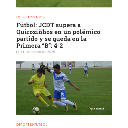
DEPORTES
•
FÚTBOL
Fútbol: JCDT supera a
Quiroziñhos en un polémico
partido y se queda en la
Primera “B”: 4-2
31 de marzo de 2025
DEPORTES
•
FÚTBOL