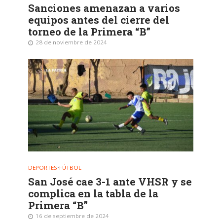
Sanciones amenazan a varios
equipos antes del cierre del
torneo de la Primera “B”
28 de noviembre de 2024
DEPORTES
•
FÚTBOL
San José cae 3-1 ante VHSR y se
complica en la tabla de la
Primera “B”
16 de septiembre de 2024