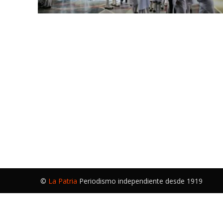
©
La Patria
Periodismo independiente desde 1919