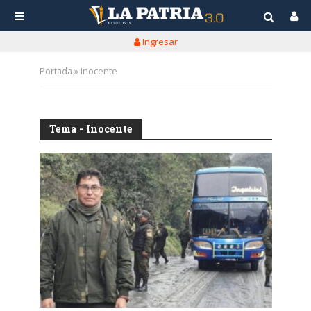
Ingresar
Portada
»
Inocente
Tema - Inocente