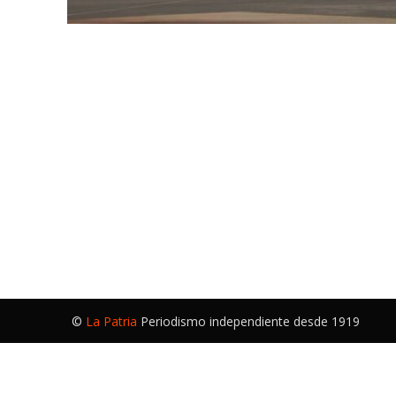
©
La Patria
Periodismo independiente desde 1919