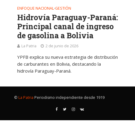
ENFOQUE NACIONAL
GESTIÓN
•
Hidrovía Paraguay-Paraná:
Principal canal de ingreso
de gasolina a Bolivia
La Patria
2 de junio de 2026
YPFB explica su nueva estrategia de distribución
de carburantes en Bolivia, destacando la
hidrovía Paraguay-Paraná.
©
La Patria
Periodismo independiente desde 1919