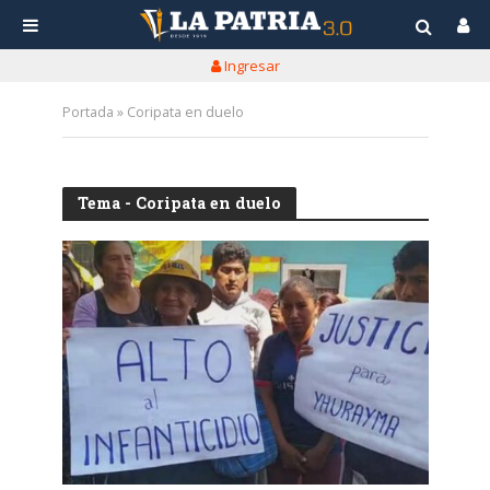
Ingresar
Portada
»
Coripata en duelo
Tema - Coripata en duelo