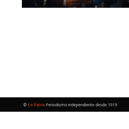
©
La Patria
Periodismo independiente desde 1919