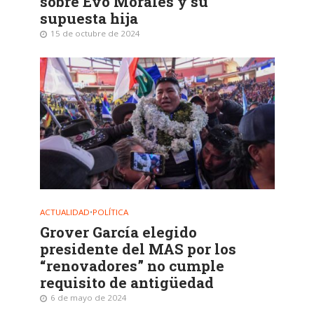
sobre Evo Morales y su
supuesta hija
15 de octubre de 2024
ACTUALIDAD
•
POLÍTICA
Grover García elegido
presidente del MAS por los
“renovadores” no cumple
requisito de antigüedad
6 de mayo de 2024