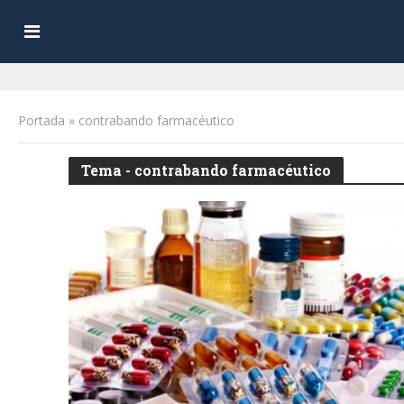
Portada
»
contrabando farmacéutico
Tema - contrabando farmacéutico