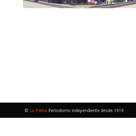
©
La Patria
Periodismo independiente desde 1919