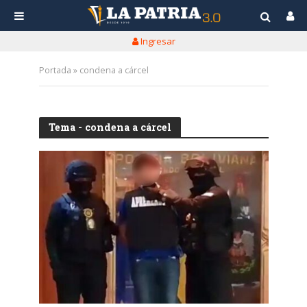
Ingresar
Portada
»
condena a cárcel
Tema - condena a cárcel