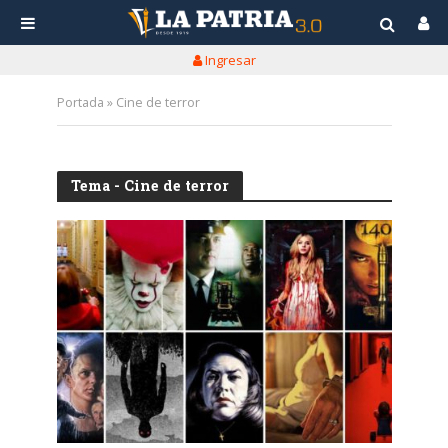
Ingresar
Portada
»
Cine de terror
Tema - Cine de terror