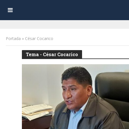
Portada
»
César Cocarico
Tema - César Cocarico