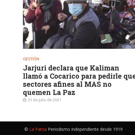
GESTIÓN
Jarjuri declara que Kaliman
llamó a Cocarico para pedirle qu
sectores afines al MAS no
quemen La Paz
23 de julio de 2021
©
La Patria
Periodismo independiente desde 1919