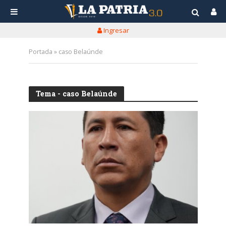
Ingresar
Portada
»
caso Belaúnde
Tema - caso Belaúnde