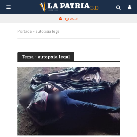
Ingresar
Portada
»
autopsia legal
Tema - autopsia legal