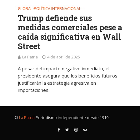
GLOBAL
POLÍTICA INTERNACIONAL
•
Trump defiende sus
medidas comerciales pese a
caída significativa en Wall
Street
La Patria
4 de abril de 2025
A pesar del impacto negativo inmediato, el
presidente asegura que los beneficios futuros
justificarán la estrategia agresiva en
importaciones.
©
La Patria
Periodismo independiente desde 1919