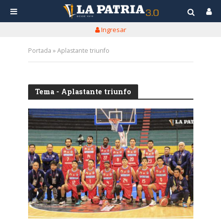
Ingresar
Portada
»
Aplastante triunfo
Tema - Aplastante triunfo