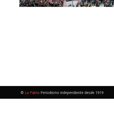
©
La Patria
Periodismo independiente desde 1919