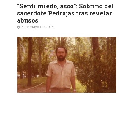
“Sentí miedo, asco”: Sobrino del
sacerdote Pedrajas tras revelar
abusos
5 de mayo de 2023
SEGURIDAD
Pedirán informe a la Interpol
sobre ocho jesuitas que
pudieron encubrir a Pedrajas
5 de mayo de 2023