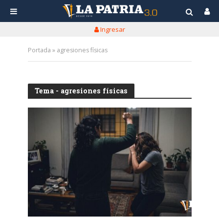
Ingresar
Portada
»
agresiones físicas
Tema - agresiones físicas