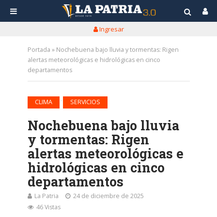
Ingresar
Portada
»
Nochebuena bajo lluvia y tormentas: Rigen
alertas meteorológicas e hidrológicas en cinco
departamentos
•
CLIMA
SERVICIOS
Nochebuena bajo lluvia
y tormentas: Rigen
alertas meteorológicas e
hidrológicas en cinco
departamentos
La Patria
24 de diciembre de 2025
46 Vistas