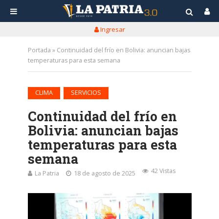
Ingresar
Portada
»
Continuidad del frío en Bolivia: anuncian bajas
temperaturas para esta semana
•
CLIMA
SERVICIOS
Continuidad del frío en
Bolivia: anuncian bajas
temperaturas para esta
semana
42 Vistas
La Patria
18 de agosto de 2025