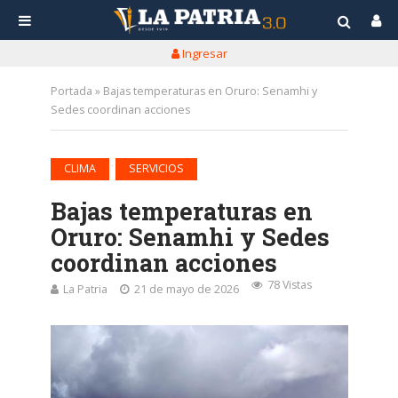
Ingresar
Portada
»
Bajas temperaturas en Oruro: Senamhi y
Sedes coordinan acciones
•
CLIMA
SERVICIOS
Bajas temperaturas en
Oruro: Senamhi y Sedes
coordinan acciones
78 Vistas
La Patria
21 de mayo de 2026