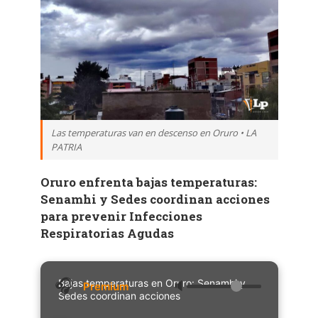
Las temperaturas van en descenso en Oruro • LA
PATRIA
Oruro enfrenta bajas temperaturas:
Senamhi y Sedes coordinan acciones
para prevenir Infecciones
Respiratorias Agudas
Bajas temperaturas en Oruro: Senamhi y
🔈
Sedes coordinan acciones