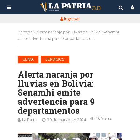
Ingresar
Portada
»
Alerta naranja por lluvias en Bolivia: Senamhi
emite advertencia para 9 departamentos
•
CLIMA
SERVICIOS
Alerta naranja por
lluvias en Bolivia:
Senamhi emite
advertencia para 9
departamentos
16 Vistas
La Patria
30 de marzo de 2024