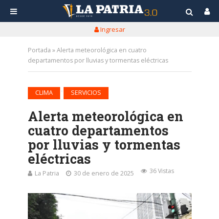
Ingresar
Portada
»
Alerta meteorológica en cuatro
departamentos por lluvias y tormentas eléctricas
•
CLIMA
SERVICIOS
Alerta meteorológica en
cuatro departamentos
por lluvias y tormentas
eléctricas
36 Vistas
La Patria
30 de enero de 2025