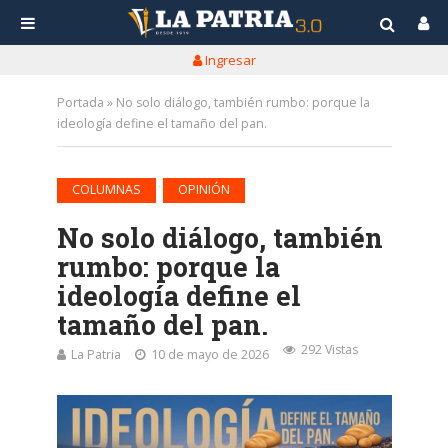
Ingresar
Portada
»
No solo diálogo, también rumbo: porque la
ideología define el tamaño del pan.
•
COLUMNAS
OPINIÓN
No solo diálogo, también
rumbo: porque la
ideología define el
tamaño del pan.
292 Vistas
La Patria
10 de mayo de 2026