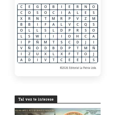
C
E
G
O
B
I
E
R
N
O
C
O
S
O
C
I
A
L
E
S
X
R
N
T
M
R
P
V
Z
M
B
B
I
F
A
L
V
C
Q
S
O
L
L
S
L
D
P
R
S
O
L
S
W
I
I
I
O
H
C
A
I
P
Ñ
M
T
S
C
D
J
I
V
Ñ
O
D
B
D
P
T
M
Ñ
I
Z
U
X
L
X
F
T
O
J
A
D
I
V
T
C
E
E
I
S
©2026 Editorial La Patria Ltda.
Tal vez te interese