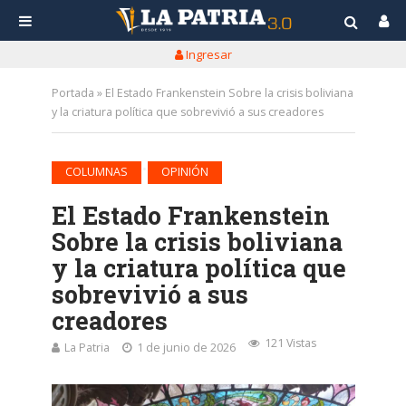
Ingresar
Portada
»
El Estado Frankenstein Sobre la crisis boliviana
y la criatura política que sobrevivió a sus creadores
•
COLUMNAS
OPINIÓN
El Estado Frankenstein
Sobre la crisis boliviana
y la criatura política que
sobrevivió a sus
creadores
121 Vistas
La Patria
1 de junio de 2026