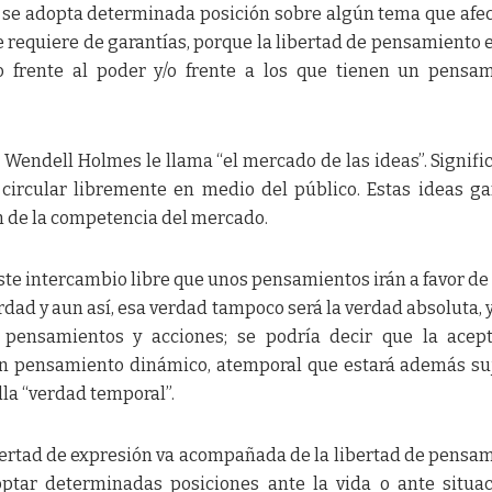
 se adopta determinada posición sobre algún tema que afec
e requiere de garantías, porque la libertad de pensamiento 
o frente al poder y/o frente a los que tienen un pensa
 Wendell Holmes le llama “el mercado de las ideas”. Signifi
 circular libremente en medio del público. Estas ideas g
n de la competencia del mercado.
ste intercambio libre que unos pensamientos irán a favor de
erdad y aun así, esa verdad tampoco será la verdad absoluta, 
 pensamientos y acciones; se podría decir que la acep
n pensamiento dinámico, atemporal que estará además su
lla “verdad temporal”.
ibertad de expresión va acompañada de la libertad de pensa
ptar determinadas posiciones ante la vida o ante situa