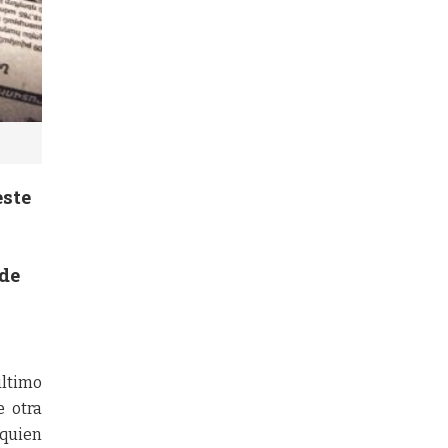
este
 de
último
e otra
 quien