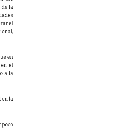
 de la
idades
rar el
ional,
que en
 en el
o a la
 en la
ampoco