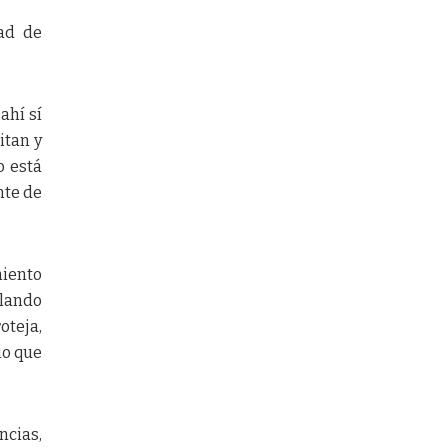
tad de
ahí sí
itan y
o está
nte de
miento
llando
oteja,
io que
ncias,