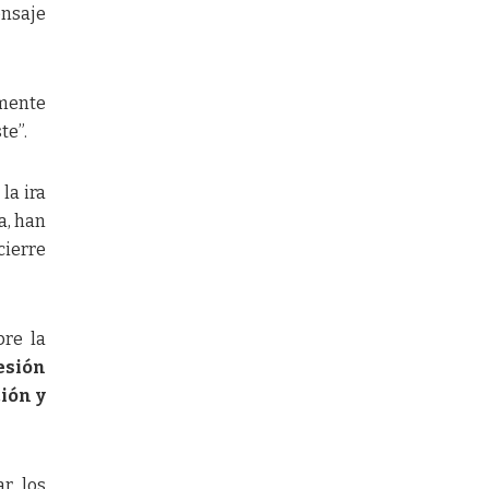
ensaje
amente
te”.
la ira
a, han
cierre
bre la
esión
ión y
ar los