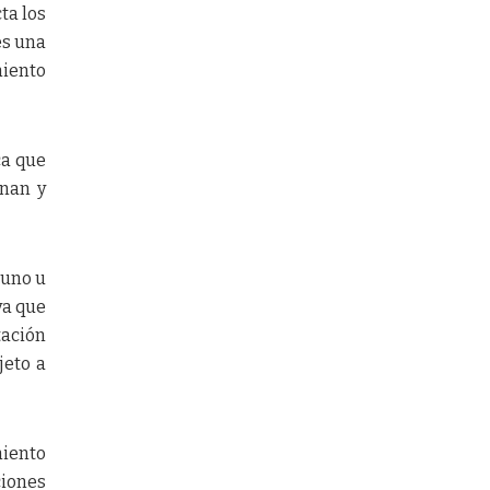
ta los
es una
miento
ca que
anan y
 uno u
ya que
tación
jeto a
miento
ciones