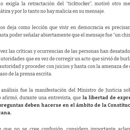
 exigía la retractación del “ticktocker”, motivó otro m
átira y por lo tanto no hay malicia en su mensaje.
os deja como lección que vivir en democracia es precis
hasta poder señalar abiertamente que el mensaje fue “un chis
ez las críticas y ocurrencias de las personas han desatado 
 autoridades que en vez de corregir un acto que sirvió de burl
utoridad y proceder con juicios y hasta con la amenaza de 
aso de la prensa escrita.
análisis fue la manifestación del Ministro de Justicia so
 afirmó, durante una entrevista, que
la libertad de expr
preguntas deben hacerse en el ámbito de la Constituc
cana.
de que no se cree confusión, considero importante aclar