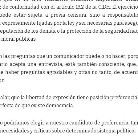
de conformidad con el artículo 13.2 de la CIDH. El ejercicio
uede estar sujeta a previa censura, sino a responsabil
r expresamente fijadas por la ley y ser necesarias para asegu
reputación de los demás, o la protección de la seguridad nac
a moral públicas.
on las preguntas que un comunicador puede o no hacer; por
io acepta una entrevista, está también consciente, que,
e haber preguntas agradables y otras no tanto, de acuerd
r.
lar, que la libertad de expresión tiene posición preferencial
erfecta de que existe democracia.
 no podríamos elegir a nuestro candidato de preferencia, t
ecesidades y críticas sobre determinado sistema político.