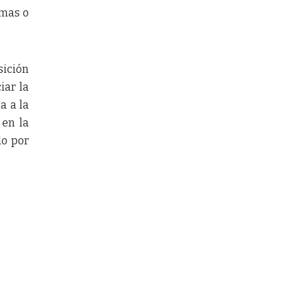
emas o
ición
iar la
a a la
 en la
do por