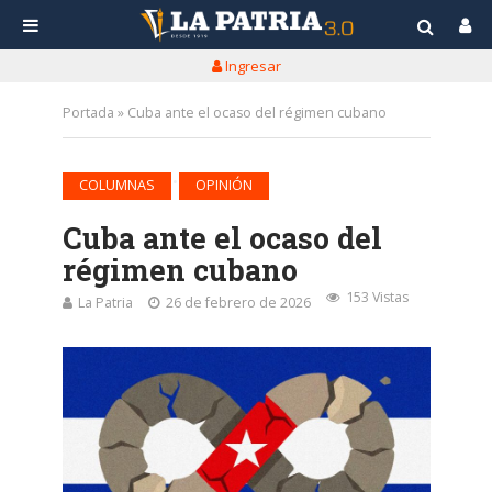
Ingresar
Portada
»
Cuba ante el ocaso del régimen cubano
•
COLUMNAS
OPINIÓN
Cuba ante el ocaso del
régimen cubano
153 Vistas
La Patria
26 de febrero de 2026