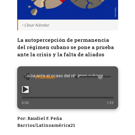
• César Nández
La autopercepción de permanencia
del régimen cubano se pone a prueba
ante la crisis y la falta de aliados
Cuba ante el ocaso del régimen cubano
🔈
0:00
1:25
Por: Raudiel F. Peña
Barrios/Latinoamérica21