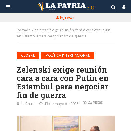
Ingresar
Portada
»
Zelenski exige reunión cara a cara con Putin
en Estambul para negociar fin de guerra
•
GLOBAL
POLÍTICA INTERNACIONAL
Zelenski exige reunión
cara a cara con Putin en
Estambul para negociar
fin de guerra
22 Vistas
La Patria
13 de mayo de 2025