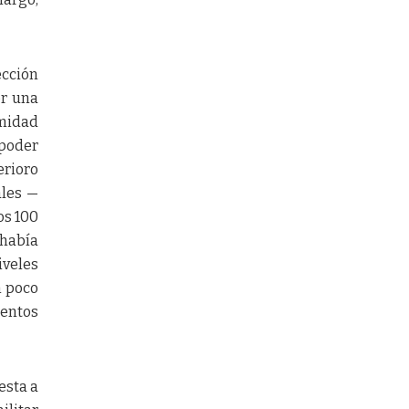
ección
or una
imidad
 poder
erioro
ales —
os 100
 había
iveles
n poco
ientos
esta a