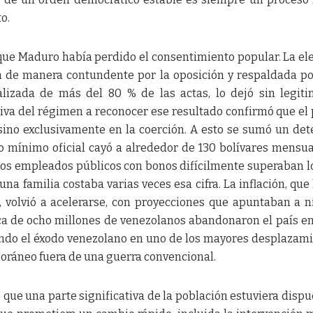
o.
que Maduro había perdido el consentimiento popular. La el
a de manera contundente por la oposición y respaldada p
talizada de más del 80 % de las actas, lo dejó sin legit
iva del régimen a reconocer ese resultado confirmó que el
 sino exclusivamente en la coerción. A esto se sumó un det
o mínimo oficial cayó a alrededor de 130 bolívares mensu
los empleados públicos con bonos difícilmente superaban l
una familia costaba varias veces esa cifra. La inflación, que
 volvió a acelerarse, con proyecciones que apuntaban a n
ca de ocho millones de venezolanos abandonaron el país e
endo el éxodo venezolano en uno de los mayores desplazam
áneo fuera de una guerra convencional.
 que una parte significativa de la población estuviera dispu