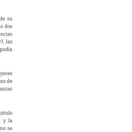
 de su
as dos
encias
7, las
 podía
ayores
uno de
ganzas
pítulo
a y la
 no se