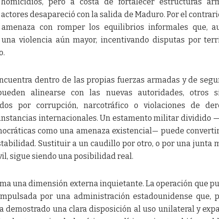
homicidios, pero a costa de fortalecer estructuras ar
ctores desapareció con la salida de Maduro. Por el contrari
ta amenaza con romper los equilibrios informales que, 
una violencia aún mayor, incentivando disputas por terri
o.
ncuentra dentro de las propias fuerzas armadas y de segu
pueden alinearse con las nuevas autoridades, otros s
os por corrupción, narcotráfico o violaciones de der
stancias internacionales. Un estamento militar dividido 
mocráticas como una amenaza existencial— puede converti
bilidad. Sustituir a un caudillo por otro, o por una junta m
il, sigue siendo una posibilidad real.
uma una dimensión externa inquietante. La operación que pu
impulsada por una administración estadounidense que, 
a demostrado una clara disposición al uso unilateral y exp