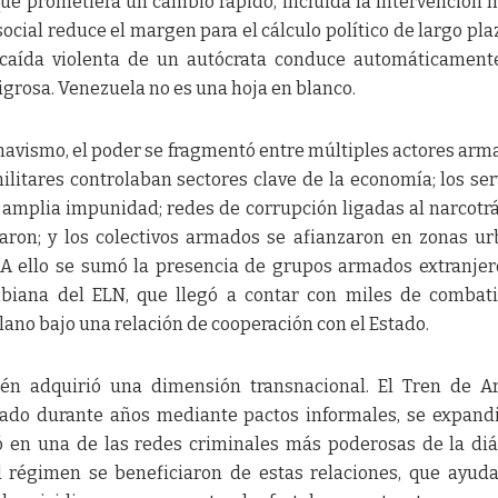
que prometiera un cambio rápido, incluida la intervención m
ocial reduce el margen para el cálculo político de largo plaz
 caída violenta de un autócrata conduce automáticament
igrosa. Venezuela no es una hoja en blanco.
chavismo, el poder se fragmentó entre múltiples actores arm
litares controlaban sectores clave de la economía; los ser
 amplia impunidad; redes de corrupción ligadas al narcotrá
daron; y los colectivos armados se afianzaron en zonas u
 A ello se sumó la presencia de grupos armados extranjer
ombiana del ELN, que llegó a contar con miles de combat
lano bajo una relación de cooperación con el Estado.
én adquirió una dimensión transnacional. El Tren de A
rado durante años mediante pactos informales, se expand
ió en una de las redes criminales más poderosas de la di
l régimen se beneficiaron de estas relaciones, que ayud