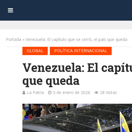
Portada
»
Venezuela: El capítulo que se cerró, el país que queda
•
GLOBAL
POLÍTICA INTERNACIONAL
Venezuela: El capítu
que queda
La Patria
5 de enero de 2026
28 Vistas