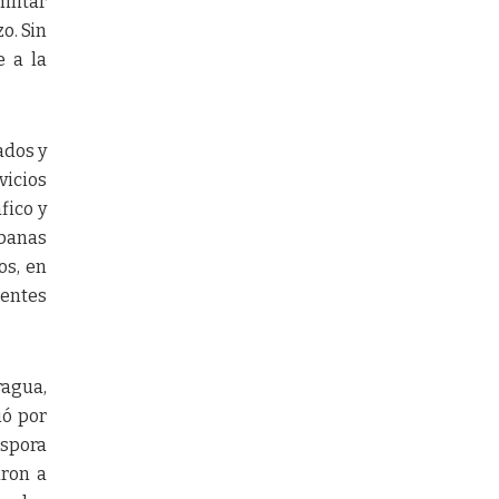
ilitar
o. Sin
e a la
ados y
vicios
fico y
rbanas
os, en
ientes
ragua,
ió por
áspora
aron a