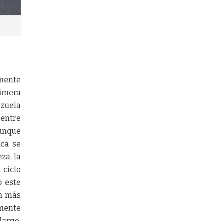
mente
rimera
ezuela
 entre
aunque
nca se
za, la
 ciclo
o este
ón más
amente
largo,