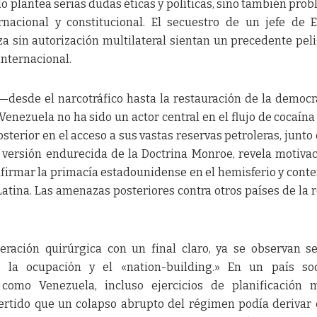
olo plantea serias dudas éticas y políticas, sino también pro
rnacional y constitucional. El secuestro de un jefe de 
rza sin autorización multilateral sientan un precedente pel
 internacional.
s —desde el narcotráfico hasta la restauración de la democ
 Venezuela no ha sido un actor central en el flujo de cocaína
osterior en el acceso a sus vastas reservas petroleras, junto 
a versión endurecida de la Doctrina Monroe, revela motiva
firmar la primacía estadounidense en el hemisferio y conte
atina. Las amenazas posteriores contra otros países de la 
eración quirúrgica con un final claro, ya se observan s
 la ocupación y el «nation-building.» En un país soc
como Venezuela, incluso ejercicios de planificación m
rtido que un colapso abrupto del régimen podía derivar