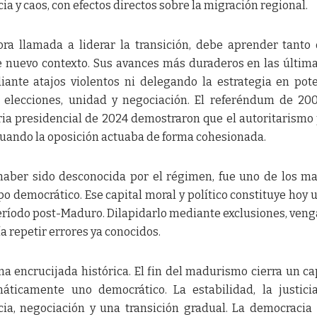
a y caos, con efectos directos sobre la migración regional.
ora llamada a liderar la transición, debe aprender tanto
e nuevo contexto. Sus avances más duraderos en las últim
ante atajos violentos ni delegando la estrategia en pot
e elecciones, unidad y negociación. El referéndum de 200
toria presidencial de 2024 demostraron que el autoritarismo
cuando la oposición actuaba de forma cohesionada.
 haber sido desconocida por el régimen, fue uno de los m
po democrático. Ese capital moral y político constituye hoy 
período post-Maduro. Dilapidarlo mediante exclusiones, ven
a repetir errores ya conocidos.
a encrucijada histórica. El fin del madurismo cierra un ca
áticamente uno democrático. La estabilidad, la justici
cia, negociación y una transición gradual. La democracia