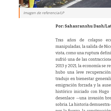
Imagen de referencia/LP
Por: Sahasranshu Dash/La
Tras años de colapso eco
manipuladas, la salida de Nic
vista, como una ruptura defin
sufrió una de las contraccio
2013 y 2021, la economía se r
hubo una leve recuperación
tradujo en bienestar generali
emigración forzada y la ause
histórico iniciado con Hugo
desenlace —una invasión br
sobria. La historia demuestr
por la fuerza, la construcci