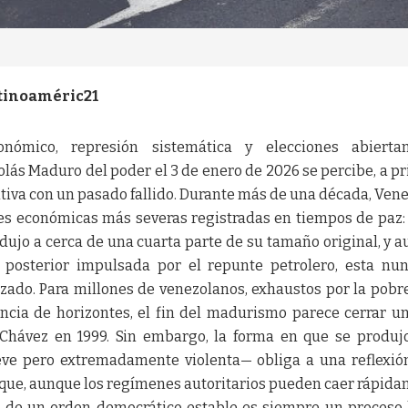
tinoaméric21
nómico, represión sistemática y elecciones abierta
olás Maduro del poder el 3 de enero de 2026 se percibe, a p
itiva con un pasado fallido. Durante más de una década, Ven
nes económicas más severas registradas en tiempos de paz:
edujo a cerca de una cuarta parte de su tamaño original, y 
 posterior impulsada por el repunte petrolero, esta nu
zado. Para millones de venezolanos, exhaustos por la pobre
ncia de horizontes, el fin del madurismo parece cerrar un
 Chávez en 1999. Sin embargo, la forma en que se produj
eve pero extremadamente violenta— obliga a una reflexi
a que, aunque los regímenes autoritarios pueden caer rápid
ón de un orden democrático estable es siempre un proceso 