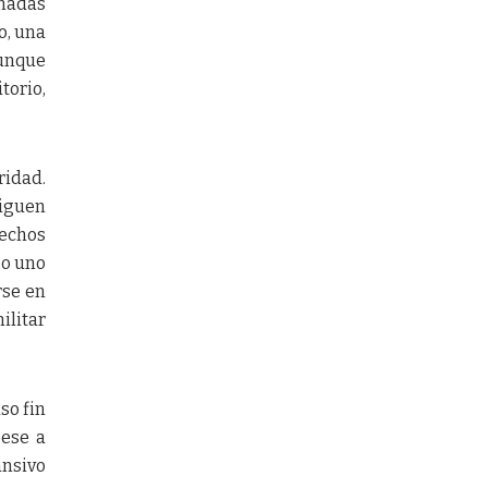
madas
o, una
aunque
torio,
ridad.
iguen
echos
—o uno
rse en
ilitar
so fin
pese a
ansivo