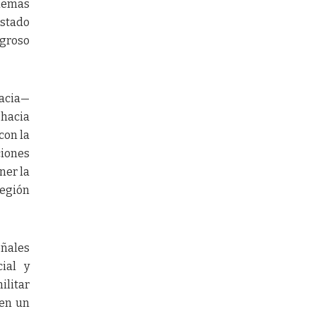
blemas
Estado
igroso
racia—
 hacia
con la
ciones
ner la
región
eñales
ial y
ilitar
 en un