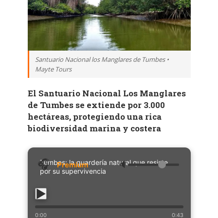
Santuario Nacional los Manglares de Tumbes •
Mayte Tours
El Santuario Nacional Los Manglares
de Tumbes se extiende por 3.000
hectáreas, protegiendo una rica
biodiversidad marina y costera
Tumbes: la guardería natural que resiste
🔈
por su supervivencia
0:00
0:43