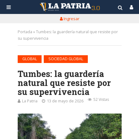
Ingresar
Portada
»
Tumbes: la guardería natural que resiste por
su supervivencia
•
GLOBAL
SOCIEDAD GLOBAL
Tumbes: la guardería
natural que resiste por
su supervivencia
52 Vistas
La Patria
13 de mayo de 2026