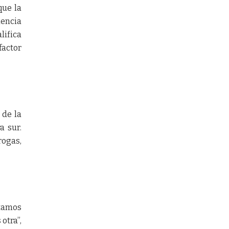
que la
uencia
lifica
actor
 de la
a sur.
rogas,
itamos
otra”,