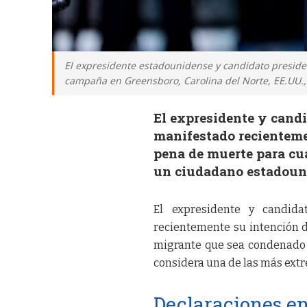
El expresidente estadounidense y candidato preside
campaña en Greensboro, Carolina del Norte, EE.UU., 
El expresidente y cand
manifestado recientemen
pena de muerte para cu
un ciudadano estadoun
El expresidente y candida
recientemente su intención d
migrante que sea condenado 
considera una de las más extr
Declaraciones en