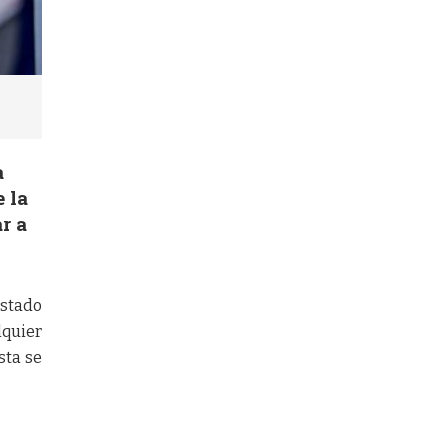
a
 la
r a
stado
lquier
sta se