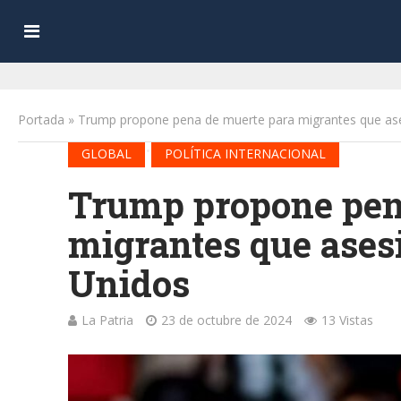
Portada
»
Trump propone pena de muerte para migrantes que as
•
GLOBAL
POLÍTICA INTERNACIONAL
Trump propone pen
migrantes que ases
Unidos
La Patria
23 de octubre de 2024
13 Vistas