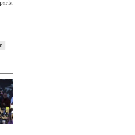
por la
ón