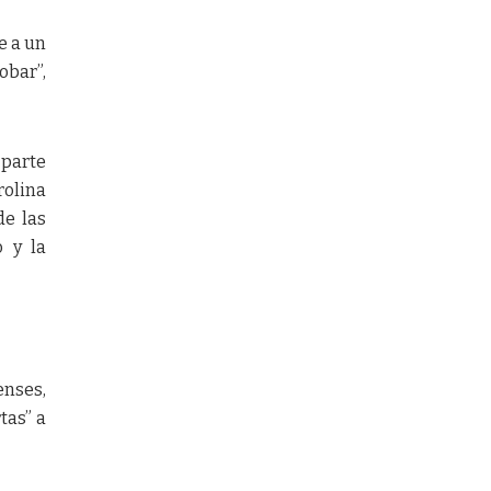
e a un
obar”,
 parte
rolina
de las
o y la
enses,
tas” a