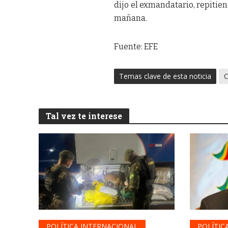
dijo el exmandatario, repitie
mañana.
Fuente: EFE
Temas clave de esta noticia
C
Tal vez te interese
POLÍTICA INTERNACIONAL
POLÍTIC