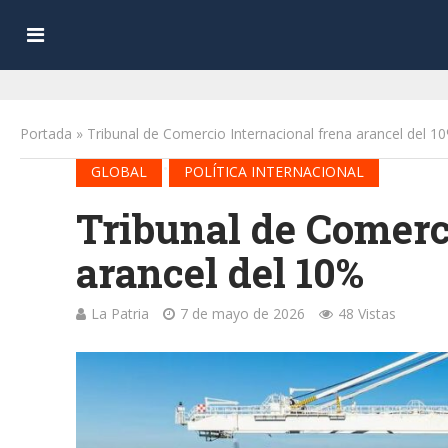
Portada
»
Tribunal de Comercio Internacional frena arancel del 1
•
GLOBAL
POLÍTICA INTERNACIONAL
Tribunal de Comerc
arancel del 10%
La Patria
7 de mayo de 2026
48 Vistas