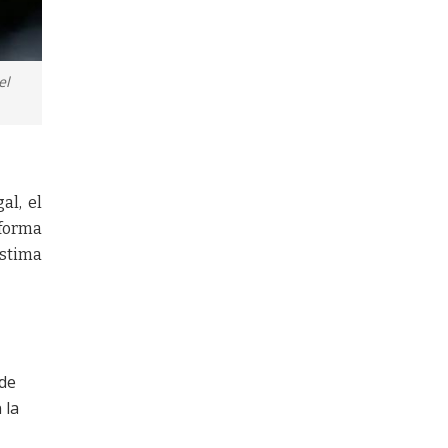
el
al, el
 forma
estima
 de
 la