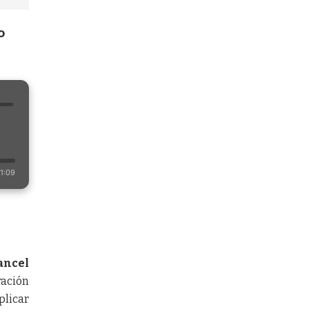
o
1:09
ancel
ración
plicar