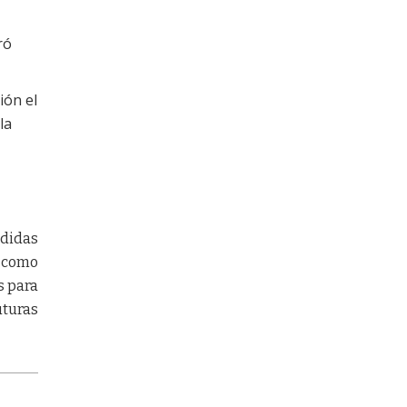
ró
ión el
la
edidas
l como
s para
uturas