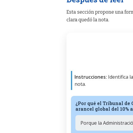
Esta sección propone una form
clara quedó la nota.
Instrucciones:
Identifica 
nota.
¿Por qué el Tribunal de
arancel global del 10% 
Porque la Administració