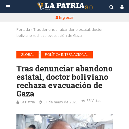
Ingresar
Portada
»
Tras denunciar abandono estatal, doctor
boliviano rechaza evacuación de Gaza
•
GLOBAL
POLÍTICA INTERNACIONAL
Tras denunciar abandono
estatal, doctor boliviano
rechaza evacuación de
Gaza
35 Vistas
La Patria
31 de mayo de 2025